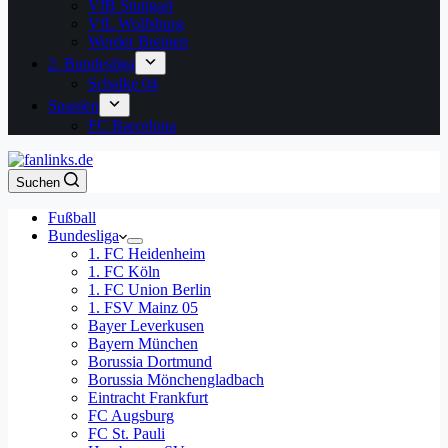
VfB Stuttgart
VfL Wolfsburg
Werder Bremen
2. Bundesliga
Schalke 04
Spanien
FC Barcelona
Suchen
Fußball
Bundesliga
1. FC Heidenheim
1. FC Köln
1. FC Union Berlin
1. FSV Mainz 05
Bayer Leverkusen
Bayern München
Borussia Dortmund
Borussia Mönchengladbach
Eintracht Frankfurt
FC Augsburg
FC St. Pauli