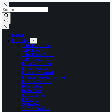
Zum
Inhalt
springen
Keine
Ergebnisse
Fußball
Bundesliga
1. FC Heidenheim
1. FC Köln
1. FC Union Berlin
1. FSV Mainz 05
Bayer Leverkusen
Bayern München
Borussia Dortmund
Borussia Mönchengladbach
Eintracht Frankfurt
FC Augsburg
FC St. Pauli
Hamburger SV
RB Leipzig
SC Freiburg
TSG Hoffenheim