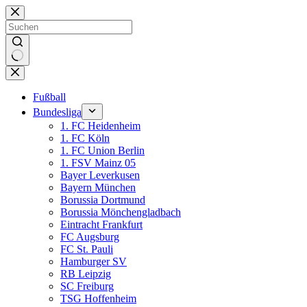
Zum
Inhalt
springen
Keine
Ergebnisse
Fußball
Bundesliga
1. FC Heidenheim
1. FC Köln
1. FC Union Berlin
1. FSV Mainz 05
Bayer Leverkusen
Bayern München
Borussia Dortmund
Borussia Mönchengladbach
Eintracht Frankfurt
FC Augsburg
FC St. Pauli
Hamburger SV
RB Leipzig
SC Freiburg
TSG Hoffenheim