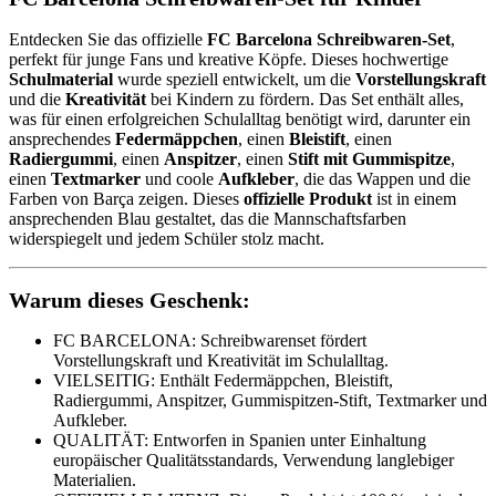
Entdecken Sie das offizielle
FC Barcelona Schreibwaren-Set
,
perfekt für junge Fans und kreative Köpfe. Dieses hochwertige
Schulmaterial
wurde speziell entwickelt, um die
Vorstellungskraft
und die
Kreativität
bei Kindern zu fördern. Das Set enthält alles,
was für einen erfolgreichen Schulalltag benötigt wird, darunter ein
ansprechendes
Federmäppchen
, einen
Bleistift
, einen
Radiergummi
, einen
Anspitzer
, einen
Stift mit Gummispitze
,
einen
Textmarker
und coole
Aufkleber
, die das Wappen und die
Farben von Barça zeigen. Dieses
offizielle Produkt
ist in einem
ansprechenden Blau gestaltet, das die Mannschaftsfarben
widerspiegelt und jedem Schüler stolz macht.
Warum dieses Geschenk:
FC BARCELONA: Schreibwarenset fördert
Vorstellungskraft und Kreativität im Schulalltag.
VIELSEITIG: Enthält Federmäppchen, Bleistift,
Radiergummi, Anspitzer, Gummispitzen-Stift, Textmarker und
Aufkleber.
QUALITÄT: Entworfen in Spanien unter Einhaltung
europäischer Qualitätsstandards, Verwendung langlebiger
Materialien.