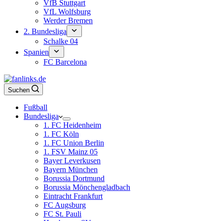
VfB Stuttgart
VfL Wolfsburg
Werder Bremen
2. Bundesliga
Schalke 04
Spanien
FC Barcelona
Suchen
Fußball
Bundesliga
1. FC Heidenheim
1. FC Köln
1. FC Union Berlin
1. FSV Mainz 05
Bayer Leverkusen
Bayern München
Borussia Dortmund
Borussia Mönchengladbach
Eintracht Frankfurt
FC Augsburg
FC St. Pauli