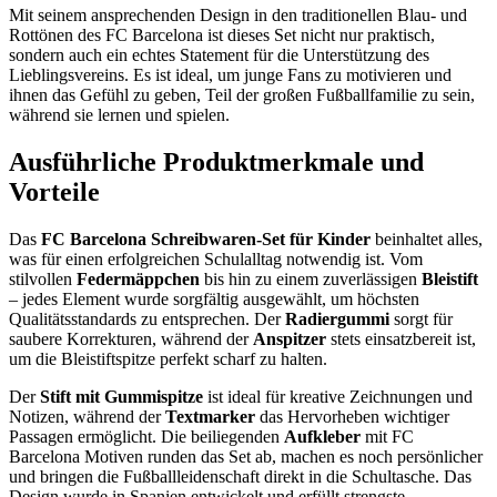
Mit seinem ansprechenden Design in den traditionellen Blau- und
Rottönen des FC Barcelona ist dieses Set nicht nur praktisch,
sondern auch ein echtes Statement für die Unterstützung des
Lieblingsvereins. Es ist ideal, um junge Fans zu motivieren und
ihnen das Gefühl zu geben, Teil der großen Fußballfamilie zu sein,
während sie lernen und spielen.
Ausführliche Produktmerkmale und
Vorteile
Das
FC Barcelona Schreibwaren-Set für Kinder
beinhaltet alles,
was für einen erfolgreichen Schulalltag notwendig ist. Vom
stilvollen
Federmäppchen
bis hin zu einem zuverlässigen
Bleistift
– jedes Element wurde sorgfältig ausgewählt, um höchsten
Qualitätsstandards zu entsprechen. Der
Radiergummi
sorgt für
saubere Korrekturen, während der
Anspitzer
stets einsatzbereit ist,
um die Bleistiftspitze perfekt scharf zu halten.
Der
Stift mit Gummispitze
ist ideal für kreative Zeichnungen und
Notizen, während der
Textmarker
das Hervorheben wichtiger
Passagen ermöglicht. Die beiliegenden
Aufkleber
mit FC
Barcelona Motiven runden das Set ab, machen es noch persönlicher
und bringen die Fußballleidenschaft direkt in die Schultasche. Das
Design wurde in Spanien entwickelt und erfüllt strengste